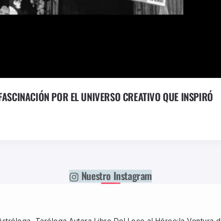
FASCINACIÓN POR EL UNIVERSO CREATIVO QUE INSPIRÓ
Nuestro Instagram
stróloga, Taróloga,Autora Libro,Del Loco al Héroe:la Ventura d