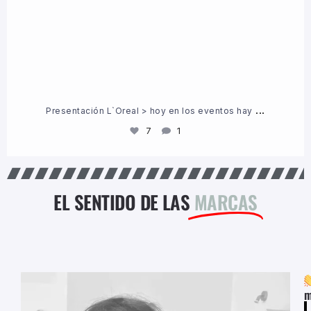
...
Presentación L`Oreal > hoy en los eventos hay
7
1
EL SENTIDO DE LAS
MARCAS
m