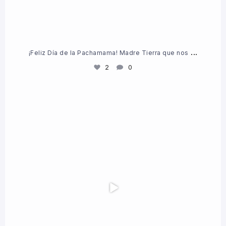
...
¡Feliz Día de la Pachamama! Madre Tierra que nos
2
0
Presentación L`Oreal > hoy en los eventos hay
...
7
1