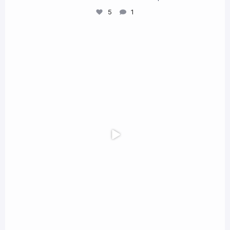
5
1
Obra Calavera II , una genialidad de Mondongo en
...
3
0