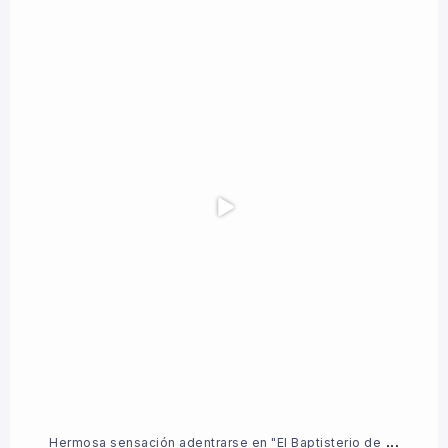
Hermosa sensación adentrarse en "El Baptisterio de
...
5
1
...
Hermosa sensación adentrarse en "El Baptisterio de