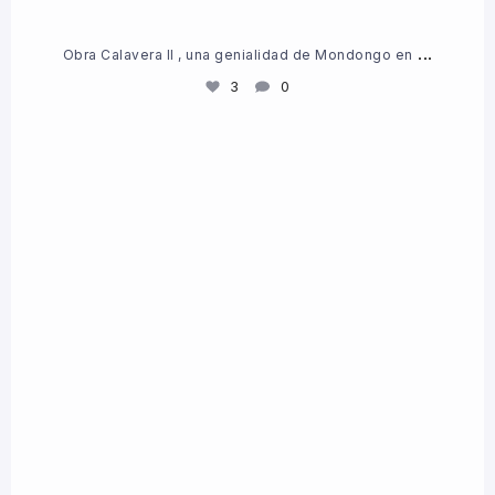
...
Obra Calavera II , una genialidad de Mondongo en
3
0
¡Feliz Día de la Pachamama! Madre Tierra que nos
...
2
0