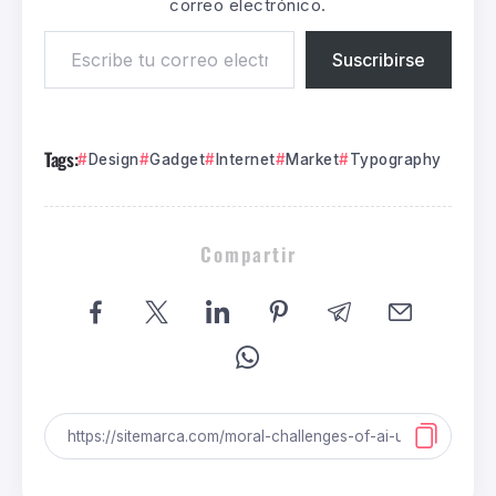
correo electrónico.
Suscribirse
Tags:
Design
Gadget
Internet
Market
Typography
Compartir
Marcas
Marketing
Publicidad
PERSONAL LANZA LA NUEVA CAMPAÑA ‘QUÉ
BUENO QUE LA INTERNET DE TU CASA ES
Entrevistas
Marcas
Marketing
PERSONAL’ CON AGENCIA GUT