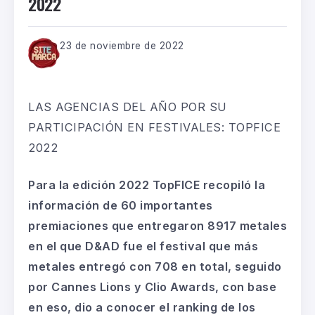
2022
23 de noviembre de 2022
LAS
AGENCIAS
DEL AÑO
POR
SU
PARTICIPACIÓN
EN FESTIVALES
: TOPFICE
2022
Para la edición 2022
TopFICE
recopiló la
información de 60
importantes
premiaciones
que
entregaron 8917
metales
en el
que
D&AD
fue el festival que más
metales entreg
ó
con 708
en total
, seguido
por Cannes
Lions
y
Clio
Awards
, con base
en eso, dio a conocer el ranking de los