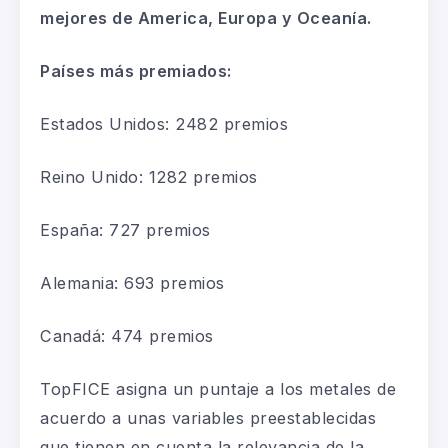
mejores de
America
, Europa y Oceanía.
Países
más premiados
:
Estados Unidos
:
2482
premios
Reino Unido
:
1282
premios
España
:
727
premios
Alemania
:
693
premios
Canad
á
:
474
premios
TopFICE
asigna un puntaje a los metales de
acuerdo a unas variables preestablecidas
que tienen en cuenta la relevancia de la