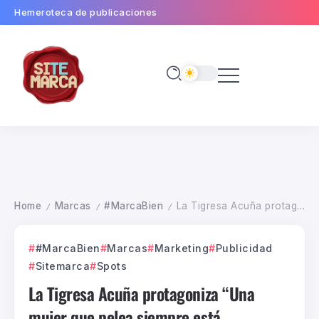
Hemeroteca de publicaciones
Home
Marcas
#MarcaBien
La Tigresa Acuña protagoniza “Una mujer que pelea siempre está viva” ideada por la agencia Amén Argentina
/
/
/
#MarcaBien
Marcas
Marketing
Publicidad
Sitemarca
Spots
La Tigresa Acuña protagoniza “Una
mujer que pelea siempre está