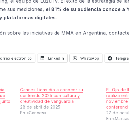
ing, el equipo de LuzuTV. El éxito de la estrategia de 
rme sus mediciones,
el 81% de su audiencia conoce a Y
y plataformas digitales
.
ón sobre las iniciativas de MMA en Argentina, contáct
orreo electrónico
LinkedIn
WhatsApp
Telegr
ia
Cannes Lions dio a conocer su
EL Ojo de 
que
contenido 2025 con cultura y
realiza ent
 junto
creatividad de vanguardia
noviembre 
28 de abril de 2025
conferenci
En «Cannes»
27 de octu
En «Marca