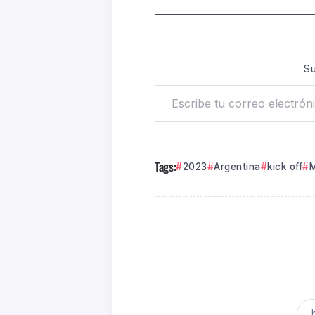
Su
Tags:
2023
Argentina
kick off
M