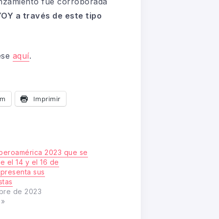
lanzamiento fue corroborada
OY a través de este tipo
ese
aquí
.
am
Imprimir
Iberoamérica 2023 que se
re el 14 y el 16 de
presenta sus
stas
bre de 2023
s»