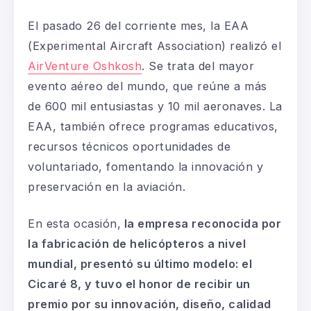
El pasado 26 del corriente mes
,
l
a EAA
(Experimental
Aircraft
Association
) realiz
ó el
AirVenture
Oshkosh
. Se trata del
mayor
evento
aéreo del mundo, que reúne a más
de 600
mil
entusiastas y 10
mil
aeronaves.
La
EAA, también
ofrece
programas
educativos,
recursos
técnicos oportunidades
de
voluntariado, fomentando la innovación y
preservación en la aviació
n.
En esta ocasión,
la empresa reconocida por
la fabricación de helicópteros a nivel
mundial,
presentó su último modelo: el
Cicaré
8, y tuvo el honor de recibir un
premio por su innovación, diseño, calidad