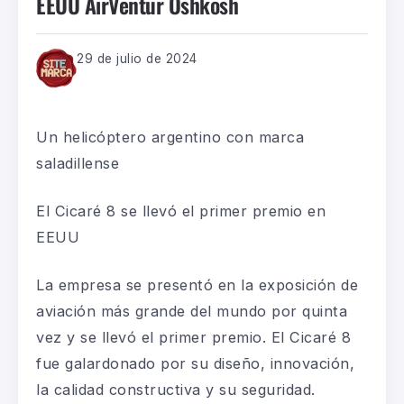
EEUU AirVentur Oshkosh
29 de julio de 2024
Un
helicóptero
argentin
o con marca
saladillense
El
Cicar
é
8
se
llevó
el primer premio
en
EEUU
La empresa
se presentó en la exposición de
aviación más grande del mundo por quinta
vez
y se llevó el primer premio
. E
l
Cicar
é
8
fue galardonado
por
su
diseño,
innovación,
la
calidad constructiva y
su
seguridad.