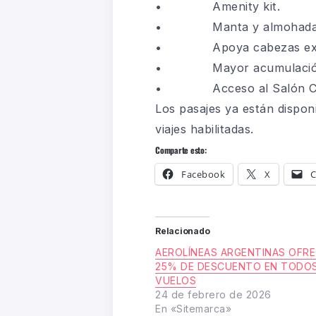
• Amenity kit.
• Manta y almohada di
• Apoya cabezas excl
• Mayor acumulación de 
• Acceso al Salón Cónd
Los pasajes ya están dispon
viajes habilitadas.
Comparte esto:
Facebook
X
C
Relacionado
AEROLÍNEAS ARGENTINAS OFR
25% DE DESCUENTO EN TODO
VUELOS
24 de febrero de 2026
En «Sitemarca»