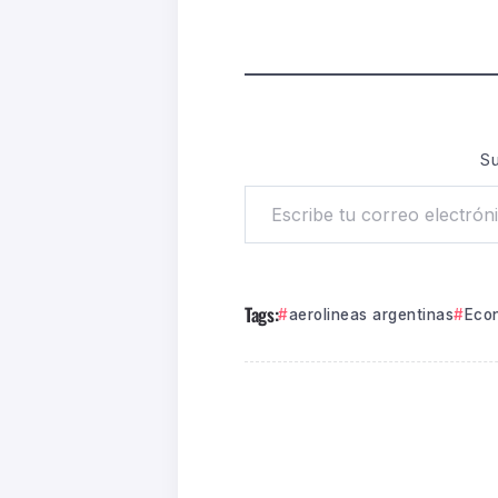
Su
Tags:
aerolineas argentinas
Eco