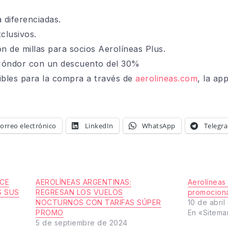
ferenciadas.
usivos.
millas para socios Aerolíneas Plus.
or con un descuento del 30%
ibles para la compra a través de
aerolineas.com
, la ap
orreo electrónico
LinkedIn
WhatsApp
Telegr
ECE
AEROLÍNEAS ARGENTINAS:
Aerolíneas 
S SUS
REGRESAN LOS VUELOS
promociona
NOCTURNOS CON TARIFAS SÚPER
10 de abri
PROMO
En «Sitema
5 de septiembre de 2024