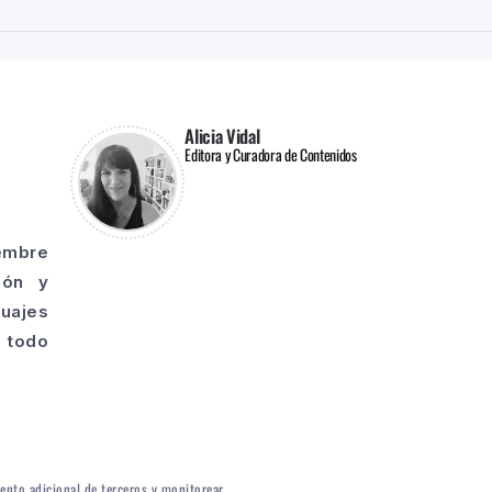
Alicia Vidal
Editora y Curadora de Contenidos
iembre
ión y
guajes
o todo
iento adicional de terceros y monitorear