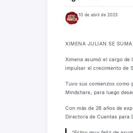
10 de abril de 2023
XIMENA JULIAN
SE SUMA
Ximena asumió
el cargo de
impulsar el crecimiento de 
Tuvo sus comienzos como p
Mindshare, para luego dese
Con más de
2
8
años de expe
Directora
de Cuentas para 
“Estoy muy feliz de asum