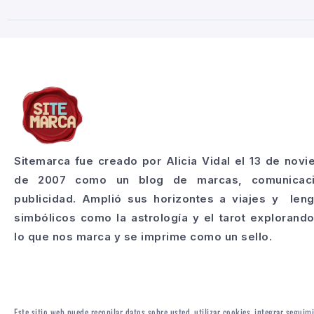
Sitemarca fue creado por Alicia Vidal el 13 de nov
de 2007 como un blog de marcas, comunicac
publicidad. Amplió sus horizontes a viajes y len
simbólicos como la astrología y el tarot explorand
lo que nos marca y se imprime como un sello.
Este sitio web puede recopilar datos sobre usted, utilizar cookies, integrar seguim