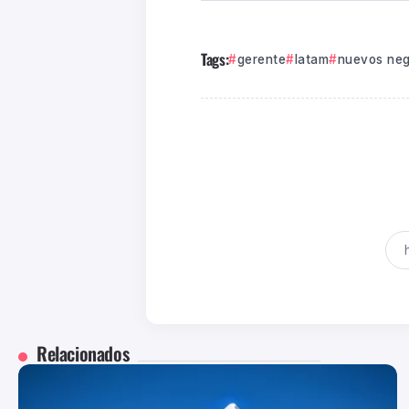
Tags:
gerente
latam
nuevos neg
Relacionados