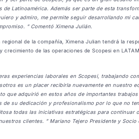
os de
Latinoamérica
. Además
s
er parte de esta transfo
quiero y admiro, me permite seguir desarrollando mi ca
mpromiso.
”
Comentó Ximena Julián
.
 regional de la compañía, Ximena
Juli
a
n
tendrá la respo
y crecimiento de las operaciones de Scopesi en LATAM
eras experiencias laborales
en Scopesi, trabajando c
sotros es un placer
recibirla
nuevamente
en
nuestro eq
to que adquirió
en estos años de importantes trabajo
 de su dedicación y profesionalismo por lo que
no te
osa todas las iniciativas estratégicas para continuar 
nuestros cliente
s
.
”
Mariano Tejero
Presidente y Socio 