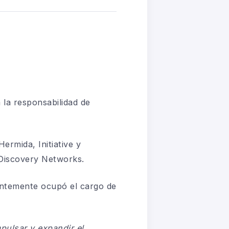
 la responsabilidad de
 Hermi
d
a, Initiative y
Discovery Networks.
ntemente ocupó el cargo de
mpulsar y
expandir
el