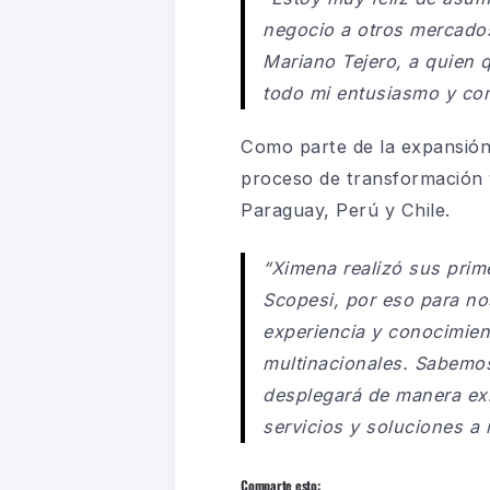
negocio a otros mercad
Mariano
Tejero
, a quien 
todo mi entusiasmo y
co
C
o
mo parte
de la
expansión
proceso de transformación 
Paraguay, Perú y Chile.
“
Ximena realizó
sus prim
Scopesi,
por eso
para no
experiencia y conocimien
multinacionales. Sabemos
desplegará de manera exit
servicios y soluciones a 
Comparte esto: