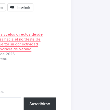
am
Imprimir
a vuelos directos desde
es hacia el nordeste de
fuerza su conectividad
mporada de verano
o de 2026
rca»
co.
Suscribirse