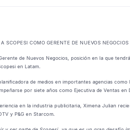
 A SCOPESI COMO
GERENTE DE
NUEVOS
NEGOCIOS
 Gerente de Nuevos Negocios
,
posición en la que tendrá
Scopesi en Latam.
lanificadora de medios en importantes agencias como
mpeñarse por siete años como Ejecutiva de
V
entas en 
riencia en la industria publicitaria, Ximena
Juli
a
n
recie
DTV y P&G en Starcom.
ir y ser parte de Scopesi, ya que es un gran desafío i