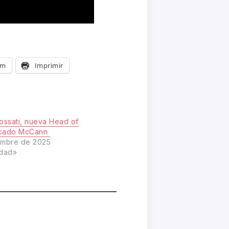
am
Imprimir
Fossati, nueva Head of
rcado McCann
embre de 2025
idad»