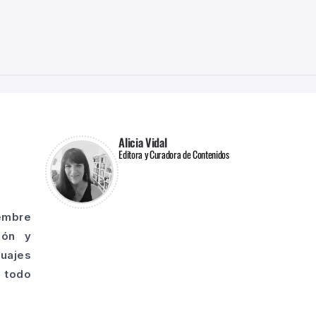
Alicia Vidal
Editora y Curadora de Contenidos
iembre
ión y
guajes
o todo