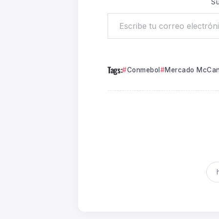
Su
Tags:
Conmebol
Mercado McCa