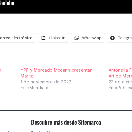
orreo electrónico
LinkedIn
WhatsApp
Telegr
o
YPF y Mercado Mccann presentan
Antonella 
Marito
Art de Me
1 de noviembre de 2022
23 de dici
En «Mundial»
En «Public
Descubre más desde Sitemarca