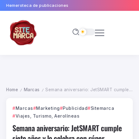
Hemeroteca de publicaciones
Home
Marcas
Semana aniversario: JetSMART cumple siete años y lo celebra con súper descuentos
/
/
Marcas
Marketing
Publicidad
Sitemarca
Viajes, Turismo, Aerolíneas
Semana aniversario: JetSMART cumple
siete años y lo celebra con súper