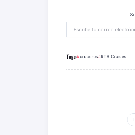
Su
Tags:
cruceros
RTS Cruises