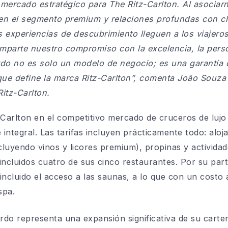
 mercado estratégico para The Ritz-Carlton. Al asocia
en el segmento premium y relaciones profundas con cli
experiencias de descubrimiento lleguen a los viajero
mparte nuestro compromiso con la excelencia, la person
o no es solo un modelo de negocio; es una garantía d
 que define la marca Ritz-Carlton”, comenta João Souza
itz-Carlton.
z-Carlton en el competitivo mercado de cruceros de lu
integral. Las tarifas incluyen prácticamente todo: aloj
ncluyendo vinos y licores premium), propinas y activida
ncluidos cuatro de sus cinco restaurantes. Por su parte
incluido el acceso a las saunas, a lo que con un costo
spa.
do representa una expansión significativa de su carte