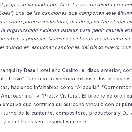
el grupo comandado por Alex Turner, devenido crooner,
Goes”, una de las canciones que componen este álbum 
o a nadie parecía molestarle, así de épico fue el reen
 la organización hicieron pausas para pedir cautela ent
lanzaban a poguear. Quienes asistieron a este impresi
del mundo en escuchar canciones del disco nuevo como
.
nquility Base Hotel and Casino, el disco anterior, com
 of Five”. Con una trayectoria extensa, los británicos 
tas, haciendo infaltables como “Arabella”, “Cornersto
pproaching”, y “Pretty Visitors”. El broche de oro llegó
 emotiva que confirma su estrecho vínculo con el públic
 el turno de la cantante, compositora, productora y DJ
 y en el Heineken, respectivamente.