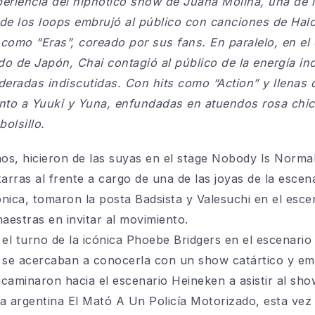
periencia del hipnótico show de Juana Molina, una de l
 de los loops embrujó al público con canciones de Halo
como “Eras”, coreado por sus fans. En paralelo, en el 
do de Japón, Chai contagió al público de la energía in
radas indiscutidas. Con hits como “Action” y llenas d
nto a Yuuki y Yuna, enfundadas en atuendos rosa chic
bolsillo.
os, hicieron de las suyas en el stage Nobody Is Normal
itarras al frente a cargo de una de las joyas de la escen
nica, tomaron la posta Badsista y Valesuchi en el escen
estras en invitar al movimiento.
 el turno de la icónica Phoebe Bridgers en el escenario
 se acercaban a conocerla con un show catártico y emo
aminaron hacia el escenario Heineken a asistir al sho
a argentina El Mató A Un Policía Motorizado, esta vez