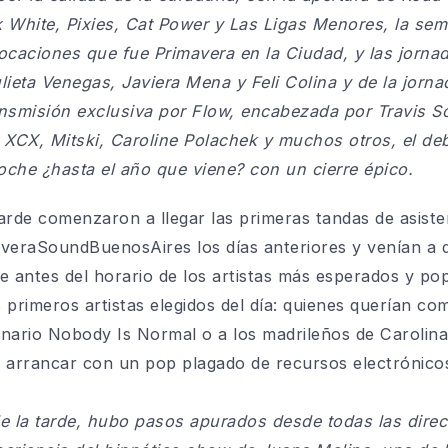
k White, Pixies, Cat Power y Las Ligas Menores, la sem
locaciones que fue Primavera en la Ciudad, y las jorn
lieta Venegas, Javiera Mena y Feli Colina y de la jorn
ansmisión exclusiva por Flow, encabezada por Travis S
i XCX, Mitski, Caroline Polachek y muchos otros, el d
oche ¿hasta el año que viene? con un cierre épico.
arde comenzaron a llegar las primeras tandas de asist
averaSoundBuenosAires los días anteriores y venían a 
ne antes del horario de los artistas más esperados y po
 primeros artistas elegidos del día: quienes querían 
nario Nobody Is Normal o a los madrileños de Carolina
n arrancar con un pop plagado de recursos electrónico
de la tarde, hubo pasos apurados desde todas las direc