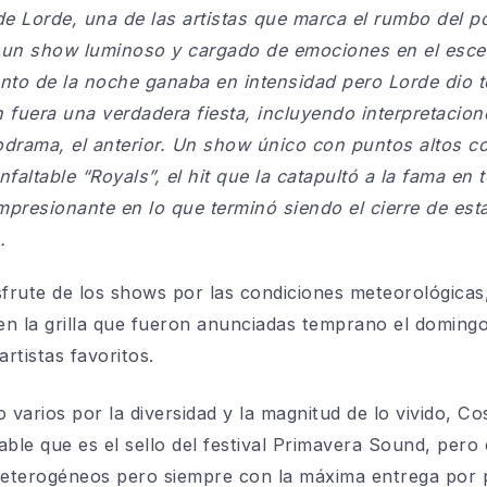
e Lorde, una de las artistas que marca el rumbo del po
n un show luminoso y cargado de emociones en el esc
to de la noche ganaba en intensidad pero Lorde dio t
 fuera una verdadera fiesta, incluyendo interpretacion
rama, el anterior. Un show único con puntos altos co
nfaltable “Royals”, el hit que la catapultó a la fama en
impresionante en lo que terminó siendo el cierre de es
.
sfrute de los shows por las condiciones meteorológicas
n la grilla que fueron anunciadas temprano el domingo
rtistas favoritos.
 varios por la diversidad y la magnitud de lo vivido, C
lable que es el sello del festival Primavera Sound, pero
eterogéneos pero siempre con la máxima entrega por pa