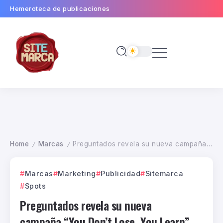
Hemeroteca de publicaciones
Home
Marcas
Preguntados revela su nueva campaña “You Don’t Lose, You Learn”, creada por GUT
/
/
Marcas
Marketing
Publicidad
Sitemarca
Spots
Preguntados revela su nueva
campaña “You Don’t Lose, You Learn”,