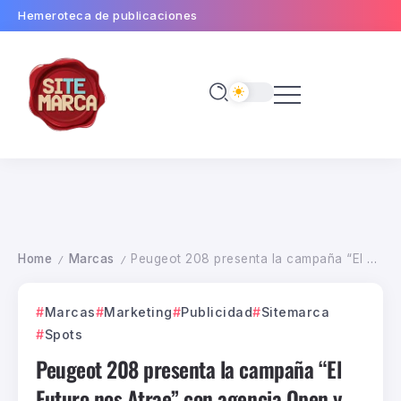
Hemeroteca de publicaciones
Home
Marcas
Peugeot 208 presenta la campaña “El Futuro nos Atrae” con agencia Open y productora Virgen Films
/
/
Marcas
Marketing
Publicidad
Sitemarca
Spots
Peugeot 208 presenta la campaña “El
Futuro nos Atrae” con agencia Open y