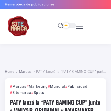
Hemeroteca de publicaciones
Home
Marcas
PATY lanzó la “PATY GAMING CUP” junto a VMLY&R, ORISHINAL y WAVEMAKER
/
/
Marcas
Marketing
Mundial
Publicidad
Sitemarca
Spots
PATY lanzó la “PATY GAMING CUP” junto
a VMLY&R, ORISHINAL y WAVEMAKER