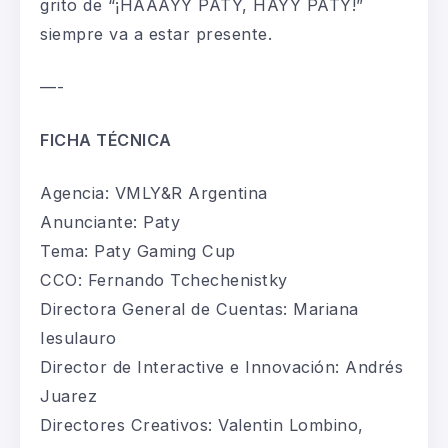
grito de “¡HAAAYY PATY, HAYY PATY!”
siempre va a estar presente.
—-
FICHA TÉCNICA
Agencia
:
VMLY&R Argentina
Anunciante:
Paty
Tema: Paty
Gaming
Cup
CCO: Fernando Tchechenistky
D
irectora
General de Cuentas: Mariana
Iesulauro
Director
de
Interactive
e
Innovación
: Andrés
Juarez
Directores Creativos: Valentin Lombino,