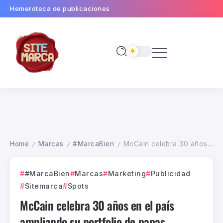
Hemeroteca de publicaciones
Home
Marcas
#MarcaBien
McCain celebra 30 años en el país ampliando su portfolio de papas prefritas congeladas y anuncia más inversiones
/
/
/
#MarcaBien
Marcas
Marketing
Publicidad
Sitemarca
Spots
McCain celebra 30 años en el país
ampliando su portfolio de papas