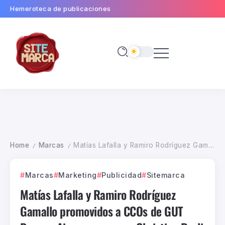
Hemeroteca de publicaciones
Home
Marcas
Matías Lafalla y Ramiro Rodríguez Gamallo promovidos a CCOs de GUT Buenos Aires y se suman Christian Rosli y Joaquín Campins
/
/
Marcas
Marketing
Publicidad
Sitemarca
Matías Lafalla y Ramiro Rodríguez
Gamallo promovidos a CCOs de GUT