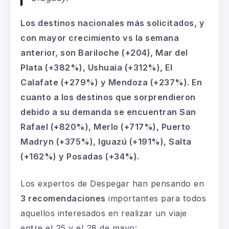
Los destinos nacionales más solicitados, y
con mayor crecimiento
vs la
semana
anterior, son Bariloche
(+204)
, Mar del
Plata (+382%), Ushuaia (+312%), El
Calafate (+279%) y Mendoza (+237%).
En
cuanto a los destinos que sorprendieron
debido a su demanda se encuentran San
Rafael (+820%), Merlo (+717%), Puerto
Madryn (+375%), Iguazú (+191%), Salta
(+162%) y Posadas (+34%).
Los expertos de Despegar han pensando en
3 recomendaciones
importantes para todos
aquellos interesados en realizar un viaje
entre el 25 y el 28 de mayo: