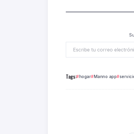
Su
Tags:
hogar
Manno app
servici