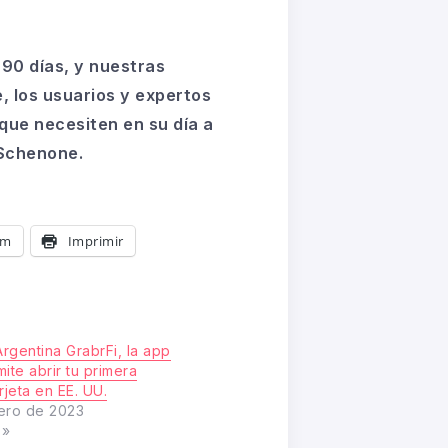
90 días, y nuestras
 los usuarios y expertos
que necesiten en su día a
 Schenone.
am
Imprimir
Argentina GrabrFi, la app
ite abrir tu primera
rjeta en EE. UU.
ero de 2023
s»