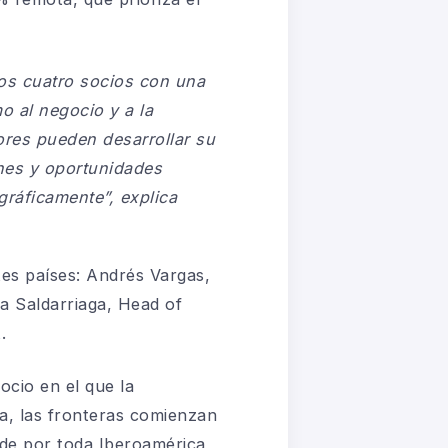
os cuatro socios con una
mo al negocio y a la
ores pueden desarrollar su
ones y oportunidades
gráficamente”,
explica
tes países: Andrés Vargas,
a Saldarriaga, Head of
.
cio en el que la
isa, las fronteras comienzan
nde por toda Iberoamérica,