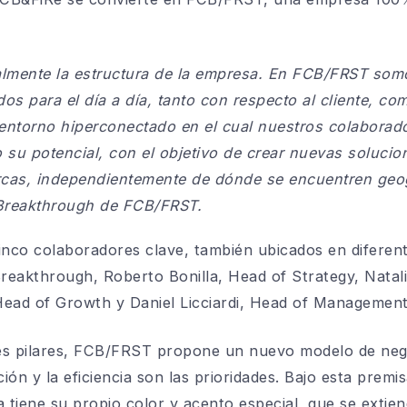
lmente la estructura de la empresa. En FCB/FRST som
dos para el día a día, tanto con respecto al cliente, co
entorno hiperconectado en el cual nuestros colaborad
o su potencial, con el objetivo de crear nuevas soluci
rcas, independientemente de dónde se encuentren geo
Breakthrough de FCB/FRST.
 cinco colaboradores clave, también ubicados en diferen
eakthrough, Roberto Bonilla, Head of Strategy, Natali
Head of Growth y Daniel Licciardi, Head of Management
es pilares, FCB/FRST propone un nuevo modelo de nego
ción y la eficiencia son las prioridades. Bajo esta prem
a tiene su propio color y acento especial, que se extie