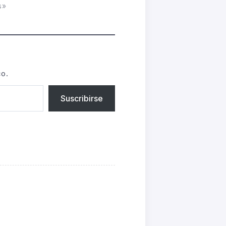
s»
co.
Suscribirse