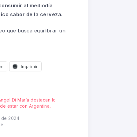
 consumir al mediodía
rico sabor de la cerveza.
eo que busca equilibrar un
am
Imprimir
Ángel Di María destacan lo
 de estar con Argentina,
o de 2024
s»