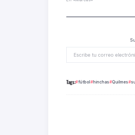
Su
Tags:
fútbol
hinchas
Quilmes
s