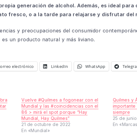
a propia generación de alcohol. Además, es ideal para
 fresco, o a la tarde para relajarse y disfrutar del 
ndencias y preocupaciones del consumidor contemporán
; es un producto natural y más liviano.
orreo electrónico
LinkedIn
WhatsApp
Telegr
ebra
Vuelve #Quilmes a fogonear con el
Quilmes y 
tar
Mundial y las #coincidencias con el
importante
86 > mirá el spot porque “Hay
siempre
Mundial, Hay Quilmes”
25 de juni
21 de octubre de 2022
En «Marca
En «Mundial»