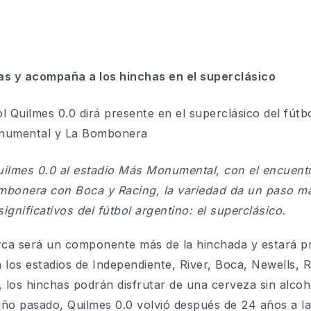
as y acompaña a los hinchas en el superclásico
l Quilmes 0.0 dirá presente en el superclásico del fú
tb
umental y La Bombonera
uilmes 0.0 al estadio Más Monumental, con el encuent
ombonera con Boca y Racing, la variedad da un paso m
ignificativos del fútbol argentino: el superclásico.
arca será un componente más de la hinchada y estará pr
n los estadios de Independiente,
River
, Boca,
Newells
, 
los hinchas podrán disfrutar de una cerveza sin alcoho
 año pasado, Quilmes 0.0 volvió después de 24 años a l