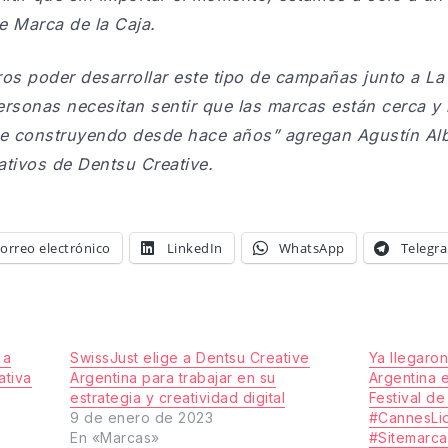
de Marca de la Caja.
ros poder desarrollar este tipo de campañas junto a L
rsonas necesitan sentir que las marcas están cerca y
ene construyendo desde hace años” agregan Agustín Al
ativos de Dentsu Creative.
orreo electrónico
LinkedIn
WhatsApp
Telegr
 a
SwissJust elige a Dentsu Creative
Ya llegaro
ativa
Argentina para trabajar en su
Argentina e
estrategia y creatividad digital
Festival d
9 de enero de 2023
#CannesLi
En «Marcas»
#Sitemarc