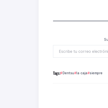
Su
Tags:
Dentsu
la caja
siempre