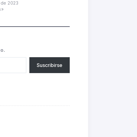
o de 2023
s»
co.
Suscribirse