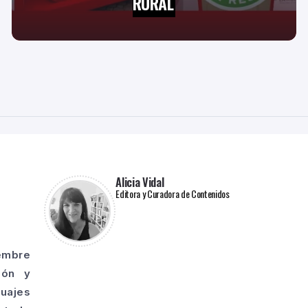
RURAL
Alicia Vidal
Editora y Curadora de Contenidos
iembre
ión y
guajes