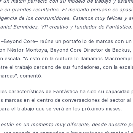
 un match perfecto con su modelo de trabajo y estam
da en grandes resultados. El mercado peruano es apasi
xigencia de los consumidores. Estamos muy felices y a
aniel Bermúdez, VP creativo y fundador de Fantástica.
 –Beyond Core– reúne un portafolio de marcas con un
 con Néstor Montoya,
Beyond Core Director
de Backus, 
 escala. “
A esto en la cultura lo llamamos Macroemp
tre el trabajo cercano de sus fundadores, con la escala
marcas
“, comentó.
les características de Fantástica ha sido su capacidad p
las marcas en el centro de conversaciones del sector a
para el trabajo que se verá en los próximos meses.
 están en un momento muy diferente, desde nuestro po
s una agenda de campañas e innovaciones durante el p