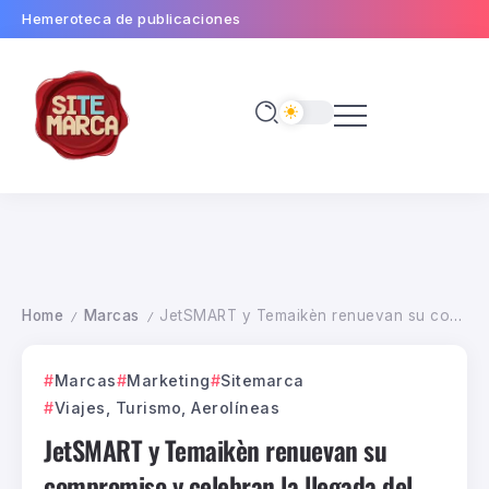
Hemeroteca de publicaciones
Home
Marcas
JetSMART y Temaikèn renuevan su compromiso y celebran la llegada del pingüino de Humboldt en la cola del avión 41
/
/
Marcas
Marketing
Sitemarca
Viajes, Turismo, Aerolíneas
JetSMART y Temaikèn renuevan su
compromiso y celebran la llegada del