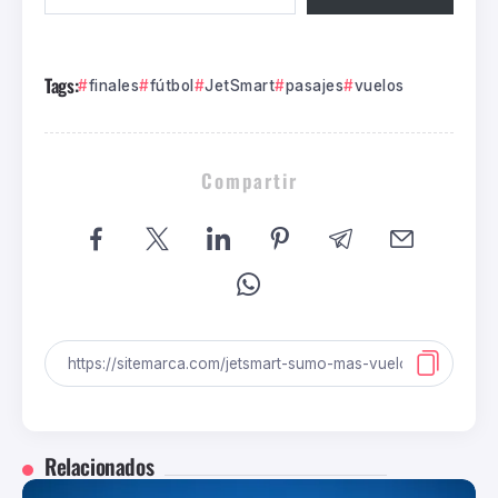
Tags:
finales
fútbol
JetSmart
pasajes
vuelos
Compartir
Relacionados