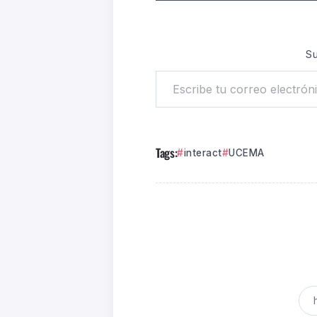
Su
Tags:
interact
UCEMA