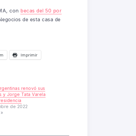
EMA, con
becas del 50 por
Negocios de esta casa de
am
Imprimir
rgentinas renovó sus
s y Jorge Tata Varela
residencia
mbre de 2022
s»