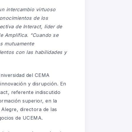
un intercambio virtuoso
conocimientos de los
rectiva de
Interact
, líder de
e Amplifica
.
“Cuando se
os mutuamente
entos con las habilidades y
 Universidad del CEMA
innovación y disrupción. En
ct, referente indiscutido
ormación superior, en la
 Alegre
, directora de las
egocios de
UCEMA
.