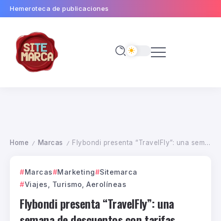
Hemeroteca de publicaciones
Home
Marcas
Flybondi presenta “TravelFly”: una semana de descuentos con tarifas desde $19.999 y 3 cuotas sin interés
/
/
Marcas
Marketing
Sitemarca
Viajes, Turismo, Aerolíneas
Flybondi presenta “TravelFly”: una
semana de descuentos con tarifas