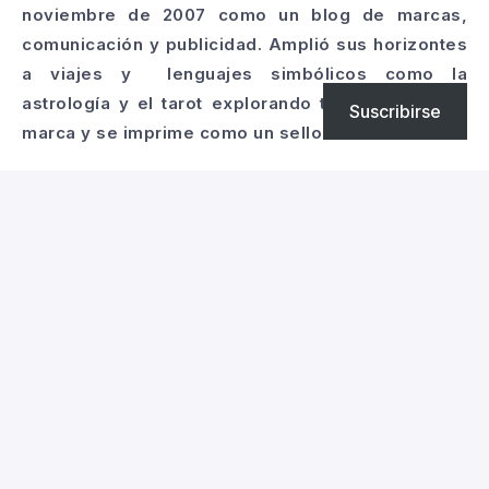
noviembre de 2007 como un blog de marcas,
comunicación y publicidad. Amplió sus horizontes
a viajes y lenguajes simbólicos como la
astrología y el tarot explorando todo lo que nos
Suscribirse
marca y se imprime como un sello.
Alicia Vidal
Editora y Curadora de Contenidos
Contacto
E-mail: alicia@sitemarca.com
Ubicación: Buenos Aires, Argentina
Contactanos por WhatsApp