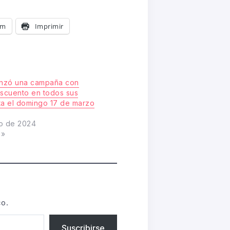
am
Imprimir
anzó una campaña con
scuento en todos sus
ta el domingo 17 de marzo
o de 2024
s»
co.
Suscribirse