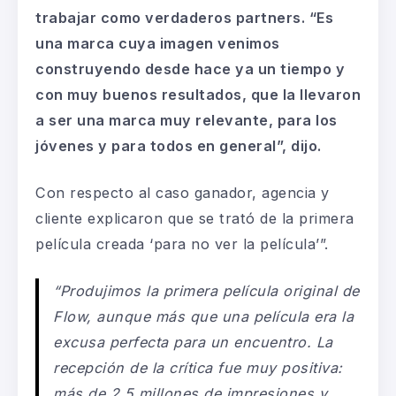
trabajar como verdaderos
partners
.
“Es
u
na marca cuya imagen venimos
construyendo desde hace ya un tiempo y
con muy buenos resultados, que la llevaron
a ser una marca muy relevante, para los
jóvenes y para todos en
general
”, dijo
.
Con respecto al caso ganador, agencia y
cliente explicaron que se trató de
la primera
película
creada
‘para no ver la película’”.
“
Produjimos la primera película original de
Flow, aunque más que una película era la
excusa perfecta para un encuentro.
L
a
recepción de la crítica
fue muy positiva:
m
ás de 2,5 millones de impresiones y