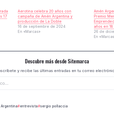
erada
Aerotina celebra 20 años con
Amén Argen
s 17
campaña de Amén Argentina y
Premio Mer
producción de La Doble
Emprendedo
16 de septiembre de 2024
años en 18
En «Marcas»
26 de dici
En «Marca
Descubre más desde Sitemarca
scríbete y recibe las últimas entradas en tu correo electróni
Argentina
entrevista
sergio pollaccia