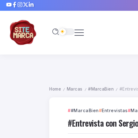
Home
Marcas
#MarcaBien
#Entrevi
/
/
/
#MarcaBien
Entrevistas
Ma
#Entrevista con Sergi