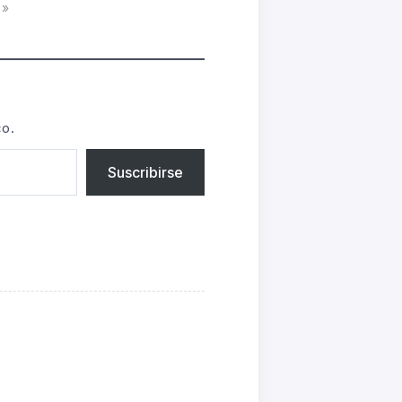
s»
co.
Suscribirse