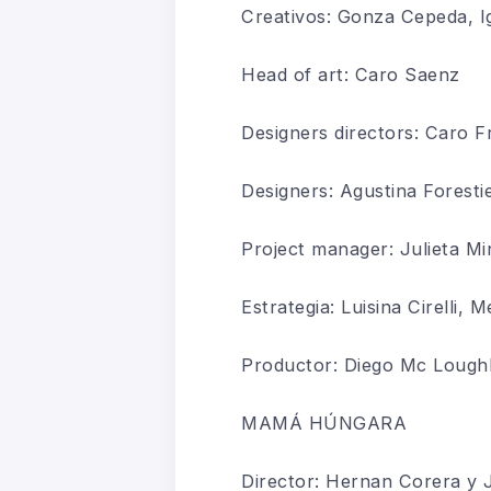
Creativos:
Gonza
Cepeda, Ig
Head of art: Caro Saenz
Designers
d
irectors
: Caro F
Designers
: Agustina
For
e
sti
Project
m
anager: Julieta Min
Estrategia
: Luisina C
i
relli, M
Productor: Diego Mc
Loughl
MAMÁ HÚNGARA
Director: Hernan
Corera
y