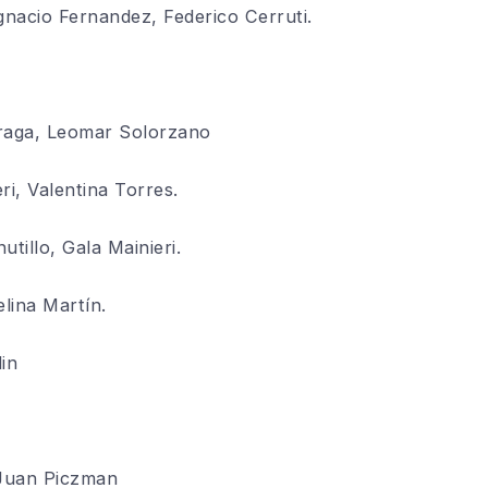
nacio Fernandez, Federico Cer
r
uti.
raga,
Leomar
Solorzano
eri
, Valen
tina
Torres.
utillo, Gala Mainieri.
elina Martín.
in
Juan
Piczman