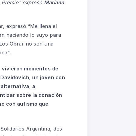
e Premio”
expresó
Mariano
ar
, expresó “
Me llena el
tán haciendo lo suyo para
 Los Obrar no son una
ina”.
e vivieron momentos de
n Davidovich, un joven con
alternativa; a
entizar sobre la donación
iño con autismo que
Solidarios Argentina
, dos