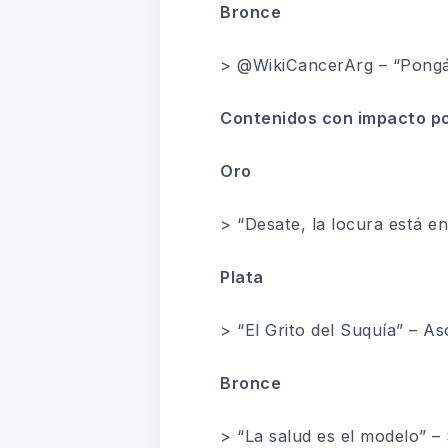
Bronce
> @WikiCancerArg – “Pongá
Contenidos con impacto pos
Oro
> “Desate, la locura está 
Plata
> “El Grito del Suquía” – As
Bronce
> “La salud es el modelo” –