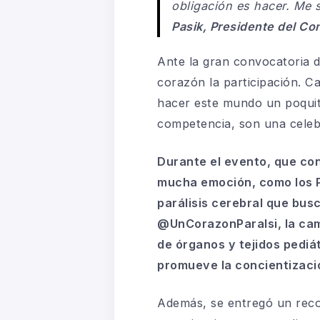
obligación es hacer. Me 
Pasik, Presidente del Con
Ante la gran convocatoria 
corazón la participación. C
hacer este mundo un poqui
competencia, son una celebr
Durante el evento, que co
mucha emoción, como los 
parálisis cerebral que bus
@UnCorazonParaIsi
, la ca
de órganos y tejidos pediát
promueve la concientizació
Además, se entregó un reco