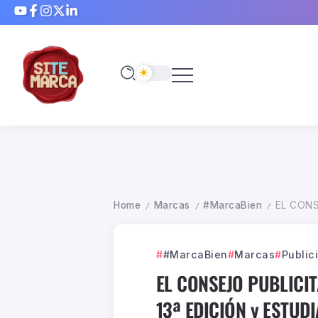
Home
Marcas
#MarcaBien
EL CONS
/
/
/
#MarcaBien
Marcas
Public
EL CONSEJO PUBLICI
13ª EDICIÓN y ESTUD