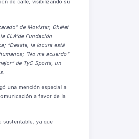
n de calle, visibilizando su
arado”
de Movistar, Dhélet
la ELA”
de Fundación
ca;
“Desate, la locura está
s humanos;
“No me acuerdo”
ejor”
de TyC Sports, un
s.
egó una mención especial a
unicación a favor de la
o sustentable
, ya que