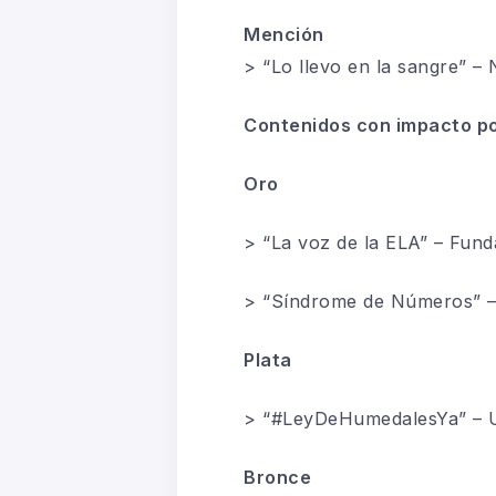
Mención
> “Lo llevo en la sangre” –
Contenidos con impacto po
Oro
> “La voz de la ELA” – Fun
> “Síndrome de Números”
Plata
> “#LeyDeHumedalesYa” – 
Bronce