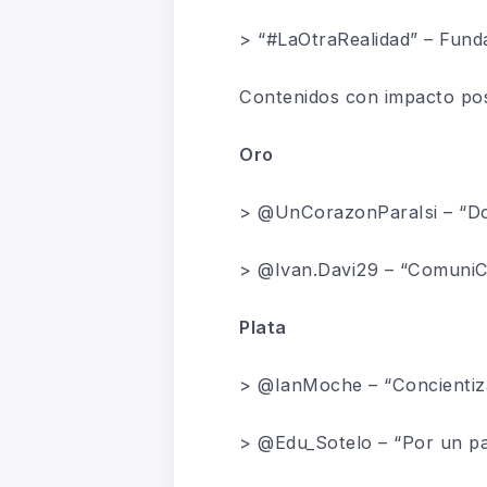
> “#LaOtraRealidad” – Fund
Contenidos con impacto po
Oro
> @UnCorazonParaIsi – “Don
> @Ivan.Davi29 – “Comuni
Plata
> @IanMoche – “Concientizaci
> @Edu_Sotelo – “Por un pa