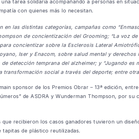
 una tarea solidaria acompañando a personas en situació
mpatía con quienes más lo necesitan.
n en las distintas categorías, campañas como
“Enmasc
mpson de concientización del Grooming;
“La voz de 
ara concientizar sobre la Esclerosis Lateral Amiotrófi
oyano, Iser y Enacom, sobre salud mental y derecho
de detección temprana del alzheimer; y
“Jugando es m
la transformación
social a través del deporte; entre otra
ain sponsor de los Premios Obrar – 13ª edición, entr
Números”
de ASDRA y Wunderman Thompson, por su com
as que recibieron los casos ganadores tuvieron un diseñ
 tapitas de plástico reutilizadas.