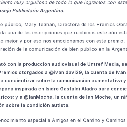
siento muy orgulloso de todo lo que logramos con est
sejo Publicitario Argentino
.
de público,
Mary Teahan, Directora de los Premios Obr
ada una de las inscripciones que recibimos este año es
to mejor y por eso nos emocionamos con este premio.
ación de la comunicación de bien público en la Argent
ntó con la producción audiovisual de Untref Media, s
Premios otorgados a
@ivan.davi29
, la cuenta de Ivá
ca concientizar sobre la comunicación aumentativa y 
mpaña inspirada en Isidro Gastaldi Aladro para conci
ricos; y a
@IanMoche
, la cuenta de Ian Moche, un n
n sobre la condición autista.
nocimiento especial a
Amigos en el Camino
y
Caminos 