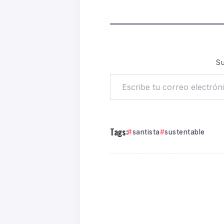
Su
Tags:
santista
sustentable