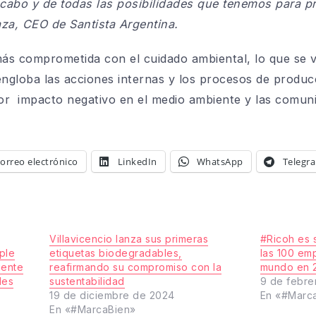
cabo y de todas las posibilidades que tenemos para pr
za, CEO de Santista Argentina.
s comprometida con el cuidado ambiental, lo que se ve 
ngloba las acciones internas y los procesos de produc
or impacto negativo en el medio ambiente y las comun
orreo electrónico
LinkedIn
WhatsApp
Telegr
Villavicencio lanza sus primeras
#Ricoh es 
iple
etiquetas biodegradables,
las 100 em
iente
reafirmando su compromiso con la
mundo en 
les
sustentabilidad
9 de febre
19 de diciembre de 2024
En «#Marc
En «#MarcaBien»