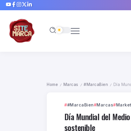
Home
Marcas
#MarcaBien
Día Mund
/
/
/
#MarcaBien
Marcas
Market
Día Mundial del Medio
sostenible