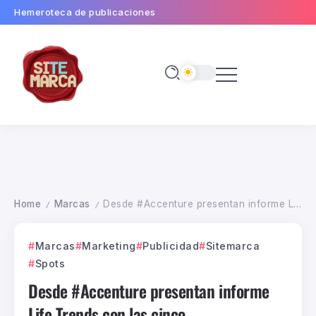
Hemeroteca de publicaciones
Home
Marcas
Desde #Accenture presentan informe Life Trends con las cinco macrotendencias 2023 > vivir en permacrisis
/
/
Marcas
Marketing
Publicidad
Sitemarca
Spots
Desde #Accenture presentan informe
Life Trends con las cinco