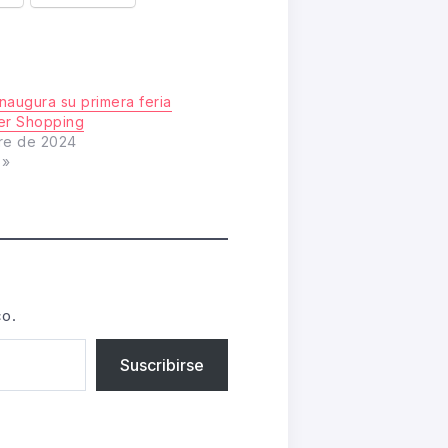
naugura su primera feria
er Shopping
re de 2024
s»
co.
Suscribirse