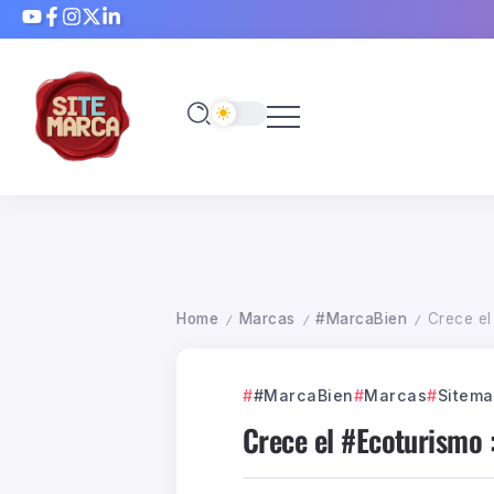
Home
Marcas
#MarcaBien
Crece el
/
/
/
#MarcaBien
Marcas
Sitema
Crece el #Ecoturismo 