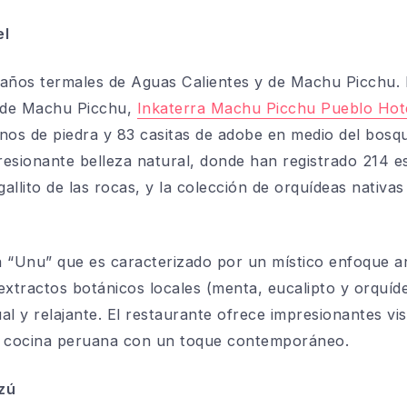
el
baños termales de Aguas Calientes y de Machu
Picchu
.
d de Machu Picchu,
Inkaterra Machu Picchu Pueblo Hot
nos de piedra y 83 casitas de adobe en medio del bosqu
esionante belleza natural, donde han registrado 214 e
gallito de las rocas, y la colección de orquídeas nativ
“Unu” que es caracterizado por un místico enfoque a
extractos botánicos locales (menta, eucalipto y orquíd
ual y relajante. El restaurante ofrece impresionantes vis
a cocina peruana con un toque contemporáneo.
zú