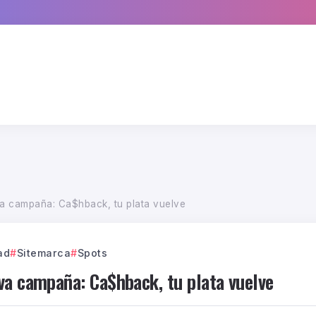
a campaña: Ca$hback, tu plata vuelve
ad
Sitemarca
Spots
va campaña: Ca$hback, tu plata vuelve