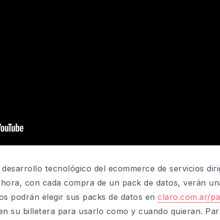
esarrollo tecnológico del ecommerce de servicios dirig
ora, con cada compra de un pack de datos, verán una 
ios podrán elegir sus packs de datos en
claro.com.ar/p
en su billetera para usarlo como y cuando quieran. Par