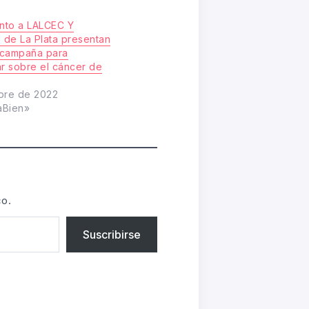
unto a LALCEC Y
s de La Plata presentan
 campaña para
ar sobre el cáncer de
bre de 2022
aBien»
co.
Suscribirse