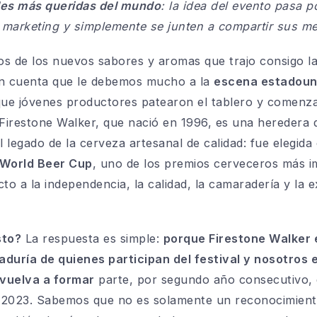
les más queridas del mundo
: la idea del evento pasa 
el marketing y simplemente se junten a compartir sus m
s de los nuevos sabores y aromas que trajo consigo la
en cuenta que le debemos mucho a la
escena estadoun
a que jóvenes productores patearon el tablero y comenz
 Firestone Walker, que nació en 1996, es una heredera
l legado de la cerveza artesanal de calidad: fue elegid
World Beer Cup
, uno de los premios cerveceros más i
o a la independencia, la calidad, la camaradería y la 
sto?
La respuesta es simple:
porque Firestone Walker 
raduría de quienes participan del festival y nosotr
 vuelva a formar
parte, por segundo año consecutivo, de
n 2023. Sabemos que no es solamente un reconocimiento