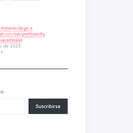
 Antares llega a
l con bar petfriendly
hapadmalal
o de 2023
s»
co.
Suscribirse