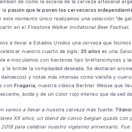
ambién de cómo la escena de la cerveza artesanal arge
y la
pasión que le ponen los cerveceros independient
ar este momento único realizamos una selección “de gal
artir en el
Firestone Walker Invitational Beer Festival
.
os a llevar a Estados Unidos una cerveza que hicimos
celebrar nuestro cuarto de siglo:
25 años
es una
Sais
ble e inoculamos con bacterias tipo brettanomyces y lac
 y le brinde la complejidad deseada. Se destacan aroma
 damascos) y notas más intensas como vainilla y cuero
te con
Fragaria
, nuestra clásica Berliner Weisse que lle
rescante, ácida y de un color rojo intenso que da sed d
én vamos a llevar a nuestra cerveza más fuerte:
Titánic
ntares XX años; un blend de conco belgian quads con p
2018 para celebrar nuestro vigésimo aniversario. Fue