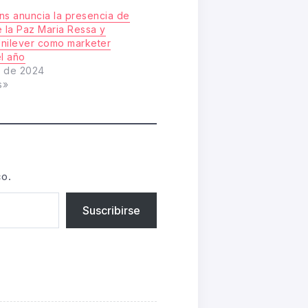
ns anuncia la presencia de
e la Paz Maria Ressa y
nilever como marketer
el año
o de 2024
s»
co.
Suscribirse