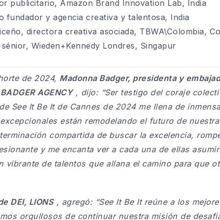
or publicitario, Amazon Brand Innovation Lab, India
fundador y agencia creativa y talentosa, India
iceño, directora creativa asociada, TBWA\Colombia, C
 sénior, Wieden+Kennedy Londres, Singapur
ohorte de 2024,
Madonna Badger, presidenta y embajador
e BADGER AGENCY
, dijo:
“Ser testigo del coraje colect
 de See It Be It de Cannes de 2024 me llena de inmens
 excepcionales están remodelando el futuro de nuestra 
eterminación compartida de buscar la excelencia, rompe
esionante y me encanta ver a cada una de ellas asumi
n vibrante de talentos que allana el camino para que o
 de DEI, LIONS
, agregó:
“See It Be It reúne a los mejore
mos orgullosos de continuar nuestra misión de desafiar