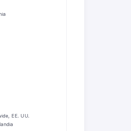
nia
wide, EE. UU.
landia