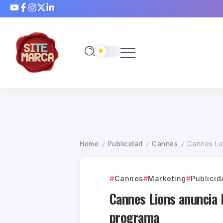
Home
Publicidad
Cannes
Cannes Lio
/
/
/
Cannes
Marketing
Publicid
Cannes Lions anuncia l
programa