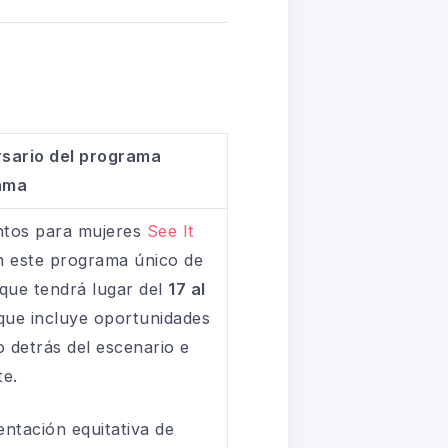
rsario del programa
rama
entos para mujeres
See It
n este programa único de
 que tendrá lugar del
17 al
 que incluye oportunidades
o detrás del escenario e
te.
entación equitativa de