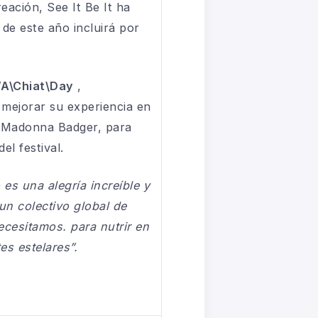
reación, See It Be It ha
de este año incluirá por
WA\Chiat\Day
,
 mejorar su experiencia en
, Madonna Badger, para
el festival.
 es una alegría increíble y
un colectivo global de
ecesitamos. para nutrir en
es estelares”.