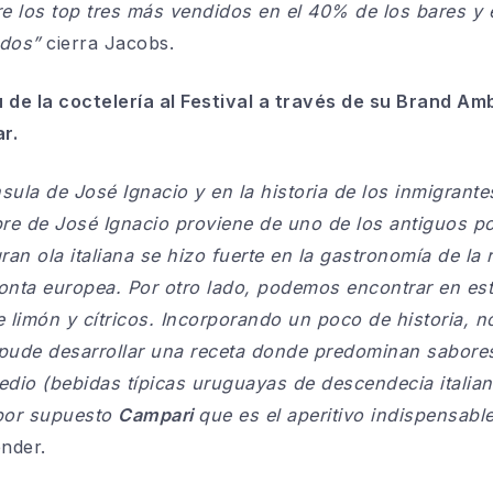
tre los top tres más vendidos en el 40% de los bares y
ados”
cierra Jacobs.
tu de la coctelería al Festival a través de su Brand A
ar.
nsula de José Ignacio y en la historia de los inmigrante
bre de José Ignacio proviene de uno de los antiguos po
 gran ola italiana se hizo fuerte en la gastronomía de 
ronta europea. Por otro lado, podemos encontrar en est
 limón y cítricos. Incorporando un poco de historia, n
pude desarrollar una receta donde predominan sabores
dio (bebidas típicas uruguayas de descendecia italiana
Y por supuesto
Campari
que es el aperitivo indispensabl
nder.