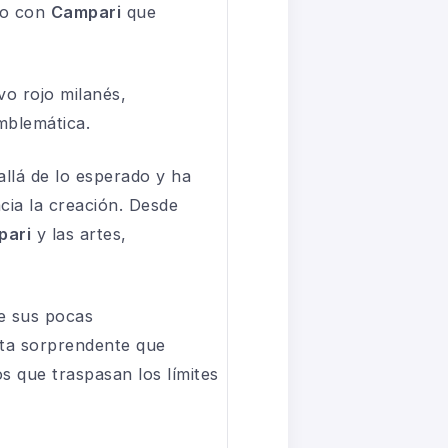
to con
Campari
que
ivo rojo milanés,
mblemática.
 allá de lo esperado y ha
cia la creación. Desde
pari
y las artes,
de sus pocas
lta sorprendente que
os que traspasan los límites