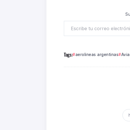
Su
Tags:
aerolineas argentinas
Avi