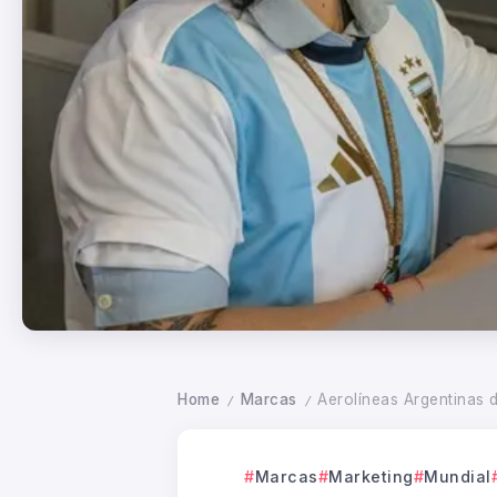
Home
Marcas
Aerolíneas Argentinas 
/
/
Marcas
Marketing
Mundial