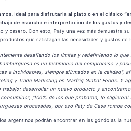
s, ideal para disfrutarla al plato o en el clásico “e
trabajo de escucha e interpretación de los gustos y d
ano y casero. Con esto, Paty una vez más demuestra su
 productos que satisfagan las necesidades y gustos de l
temente desafiando los límites y redefiniendo lo que si
hamburguesa es un testimonio del compromiso y pasió
cas e inolvidables, siempre afirmados en la calidad”,
af
keting y Trade Marketing en Marfrig Global Foods.
Y ag
o trabajo: desarrollar un nuevo producto y encontrarno
 consumidor, ¡100% de los que probaron, lo eligieron!
burguesas procesadas, por eso Paty de Casa rompe con
 los argentinos podrán encontrar en las góndolas la n