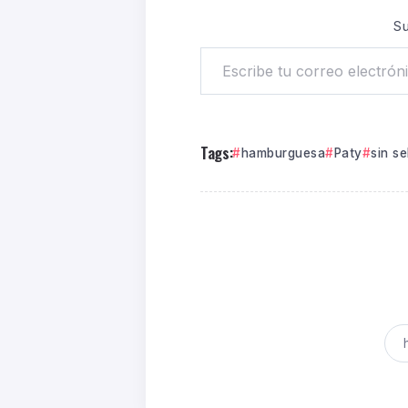
Su
Tags:
hamburguesa
Paty
sin se