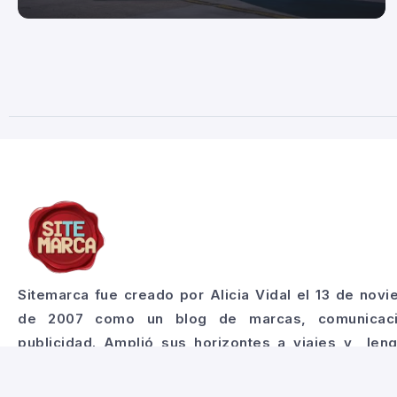
Sitemarca fue creado por Alicia Vidal el 13 de nov
de 2007 como un blog de marcas, comunicac
publicidad. Amplió sus horizontes a viajes y len
simbólicos como la astrología y el tarot explorand
lo que nos marca y se imprime como un sello.