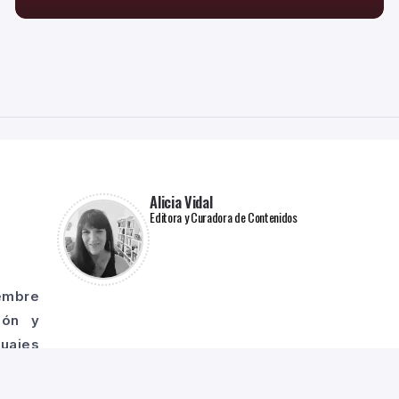
Alicia Vidal
Editora y Curadora de Contenidos
iembre
ión y
guajes
o todo