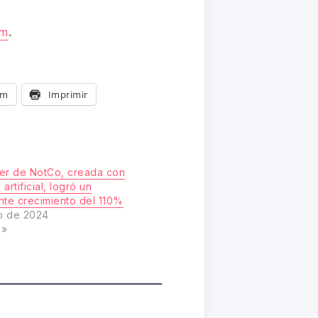
am
.
am
Imprimir
er de NotCo, creada con
 artificial, logró un
nte crecimiento del 110%
o de 2024
s»