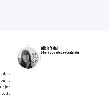
Alicia Vidal
Editora y Curadora de Contenidos
iembre
ión y
guajes
o todo