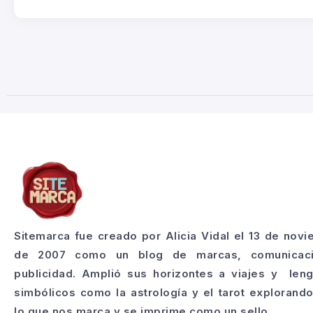
Sitemarca fue creado por Alicia Vidal el 13 de nov
de 2007 como un blog de marcas, comunicac
publicidad. Amplió sus horizontes a viajes y len
simbólicos como la astrología y el tarot explorand
lo que nos marca y se imprime como un sello.