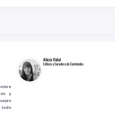
Alicia Vidal
Editora y Curadora de Contenidos
iembre
ión y
guajes
o todo