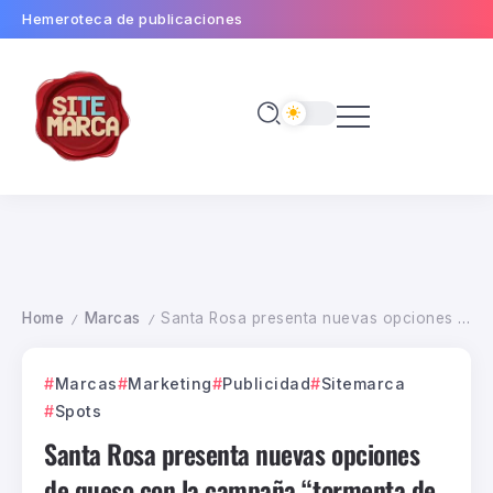
Hemeroteca de publicaciones
Home
Marcas
Santa Rosa presenta nuevas opciones de queso con la campaña “tormenta de sabor” #TormentadeSantaRosa
/
/
Marcas
Marketing
Publicidad
Sitemarca
Spots
Santa Rosa presenta nuevas opciones
de queso con la campaña “tormenta de