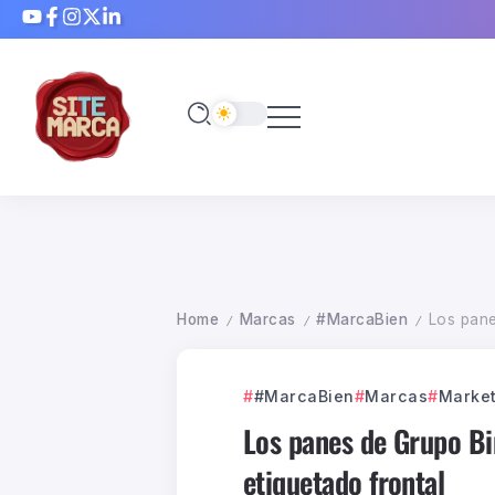
Home
Marcas
#MarcaBien
Los pane
/
/
/
#MarcaBien
Marcas
Market
Los panes de Grupo Bim
etiquetado frontal