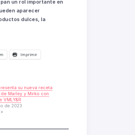
cupan un
rol importante en
pueden aparecer
oductos dulces, la
am
Imprimir
resenta su nueva receta
 de Marley y Mirko con
e VMLY&R
zo de 2023
s»