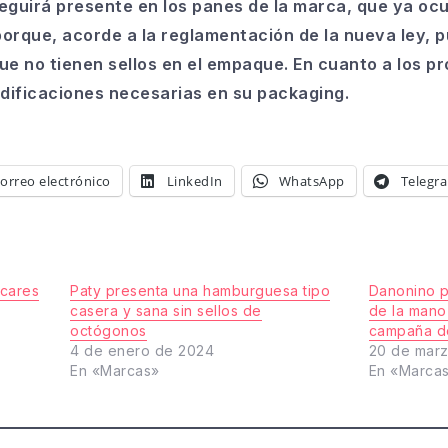
seguirá presente en los panes de la marca, que ya o
porque, acorde a la reglamentación de la
nueva ley, 
e no tienen sellos en el empaque.
En cuanto a los pr
odificaciones necesarias
en su packaging.
orreo electrónico
LinkedIn
WhatsApp
Telegr
cares
Paty presenta una hamburguesa tipo
Danonino p
casera y sana sin sellos de
de la mano
octógonos
campaña d
4 de enero de 2024
20 de mar
En «Marcas»
En «Marca