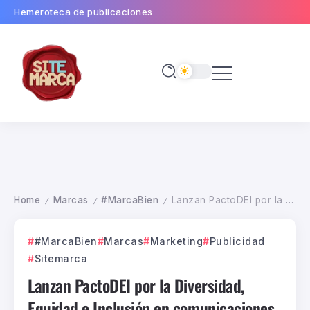
Hemeroteca de publicaciones
Home
Marcas
#MarcaBien
Lanzan PactoDEI por la Diversidad, Equidad e Inclusión en comunicaciones
/
/
/
#MarcaBien
Marcas
Marketing
Publicidad
Sitemarca
Lanzan PactoDEI por la Diversidad,
Equidad e Inclusión en comunicaciones