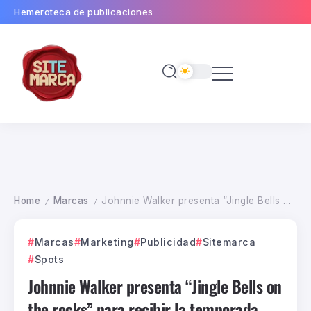
Hemeroteca de publicaciones
Home
Marcas
Johnnie Walker presenta “Jingle Bells on the rocks” para recibir la temporada festiva #Navidad
/
/
Marcas
Marketing
Publicidad
Sitemarca
Spots
Johnnie Walker presenta “Jingle Bells on
the rocks” para recibir la temporada