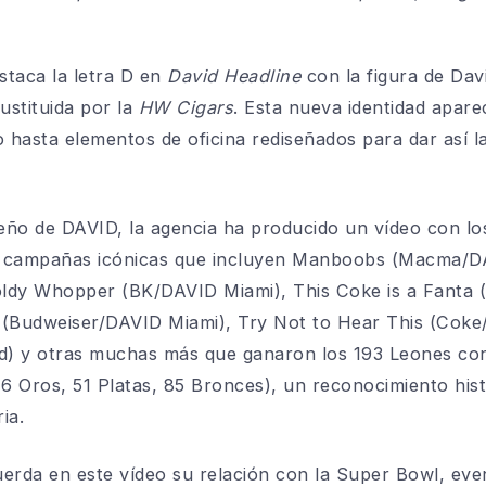
staca la letra D en
David Headline
con la figura de Davi
ustituida por la
HW Cigars
. Esta nueva identidad apare
o hasta elementos de oficina rediseñados para dar así 
seño de DAVID, la agencia ha producido un vídeo con l
o campañas icónicas que incluyen Manboobs (Macma/D
dy Whopper (BK/DAVID Miami), This Coke is a Fanta 
 (Budweiser/DAVID Miami), Try Not to Hear This (Cok
) y otras muchas más que ganaron los 193 Leones con 
6 Oros, 51 Platas, 85 Bronces), un reconocimiento histó
ia.
erda en este vídeo su relación con la Super Bowl, eve