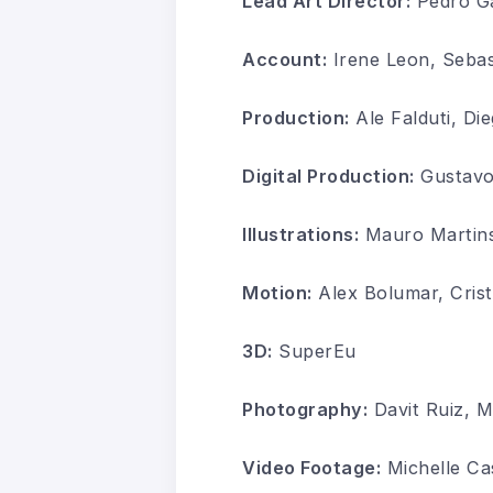
Lead Art Director:
Pedro G
Account:
Irene Leon, Sebas
Production:
Ale Falduti, Die
Digital Production:
Gustavo 
Illustrations:
Mauro Martin
Motion:
Alex Bolumar, Crist
3D:
SuperEu
Photography:
Davit Ruiz, M
Video Footage:
Michelle Ca