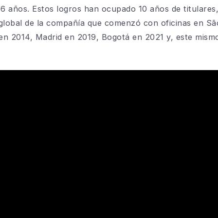
 6 años. Estos logros han ocupado 10 años de titulare
 global de la compañía que comenzó con oficinas en Sã
en 2014, Madrid en 2019, Bogotá en 2021 y, este mism